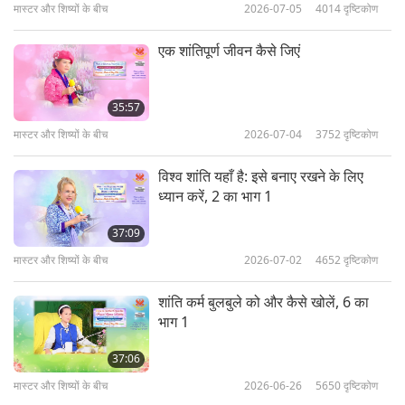
even told me it’s less than four thousand people.
मास्टर और शिष्यों के बीच
2026-07-05
4014
दृष्टिकोण
Why are there people everywhere?
Previously,
एक शांतिपूर्ण जीवन कैसे जिएं
when we still had the main meditation hall,
remember? (We remember.) It was very small,
35:57
but three or four thousand people could
मास्टर और शिष्यों के बीच
2026-07-04
3752
दृष्टिकोण
squeeze in. Now that there’s no main hall,
why are there people everywhere?
And you
विश्व शांति यहाँ है: इसे बनाए रखने के लिए
ध्यान करें, 2 का भाग 1
tell me that there’re only four thousand
people.
I don’t believe you; I don’t. Did anyone
37:09
sneak in? Anyone enter illegally? (No.) If you did,
मास्टर और शिष्यों के बीच
2026-07-02
4652
दृष्टिकोण
go register quickly, (OK.) or you’ll be in big
शांति कर्म बुलबुले को और कैसे खोलें, 6 का
trouble if I catch you.
भाग 1
Keep your eyes closed during meditation;
37:06
don’t open them.
Understand? (Understand.)
मास्टर और शिष्यों के बीच
2026-06-26
5650
दृष्टिकोण