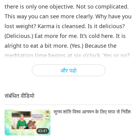
there is only one objective. Not so complicated.
This way you can see more clearly. Why have you
lost weight? Karma is cleansed. Is it delicious?
(Delicious.) Eat more for me. It’s cold here. It is
alright to eat a bit more. (Yes.) Because the
meditation time begins at six o’clock. Yes or no?
(Yes.) Six or seven o’clock? (Six o’clock.) Six
और पढो
o’clock. Then it’s alright to eat more. Two more
hours, enough for digestion. Yes. Very cold.
Later, it’ll be very cold, and you’ll feel very hungry.
संबंधित वीडियो
We have so much space, yet you say it’s not
सुगम शांति विश्व आगमन के लिए मापा से निर्देश
enough. Strange, how come four thousand
people look so many? How is it possible? They
43:41