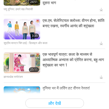
24:51
दूसरा भाग
पशु दुनिया: हमारे सह-निवासी
15:11
स्वर्ण युग प्रौद्योगिकी
एस.एम. सेलेस्टियल क्लोथ्स: वीगन होना, शांति
बनाए रखना, स्वर्गीय आनंद की श्रृंखला
अद्भुत पशु-लोग: वास्तविक जीवन के नायक
3:35
सुप्रीम मास्टर चिंग हाई : डिजाइन और कला
13:42
अद्भुत पशु-जन
एक भावपूर्ण यात्रा: कला के माध्यम से
आध्यात्मिक अभ्यास को प्रेरित करना, बहु-भाग
स्वर्गीय कला प्रदर्शनियां - स्वर्ग से आशीर्वाद
श्रृंखला का भाग 1
सांझा करना, 2 का भाग 1
25:11
ज्ञानवर्धक मनोरंजन
18:56
ज्ञानवर्धक मनोरंजन
दुनिया भर में लविंग हट वीगन रेस्तरां
Bringing H.O.P.E. - A Documentary
on Our Food Choices, Part 2 of 2
और देखें
5:56