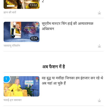
2
13:02
12:52
ज्ञान की बातें
सुप्रीम मास्टर चिंग हाई की अत्यावश्यक
स्वर्ण युग की भविष्यवाणी भाग ३५-मैत्रेय बुद्धा
अधिवचन
और विशाल और सम्मोहक सम्मेलन
6:54
24:26
जलवायु परिवर्तन
और देखें
अब फैशन में है
वह बुद्ध या मसीहा जिनका हम इंतजार कर रहे थे
1
अब यहां आ चुके हैं
फ्लाई-इन समाचार