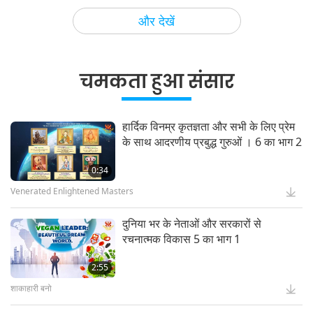
वीगन स्कूल भोजन विकल्प, 2 का भाग 1
और देखें
वीगनवाद: जीने का सज्जन तरीक़ा
चमकता हुआ संसार
Holy Songs - Blessings of Ireland
5
हार्दिक विनम्र कृतज्ञता और सभी के लिए प्रेम
के साथ आदरणीय प्रबुद्ध गुरुओं । 6 का भाग 2
दुनिया भर में सांस्कृतिक चिन्ह
0:34
Venerated Enlightened Masters
दुनिया भर के नेताओं और सरकारों से
रचनात्मक विकास 5 का भाग 1
2:55
शाकाहारी बनो