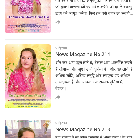
परिस्थितियां होती हैं, अनुपयुक्त परिस्थितियां होती हैं
have done it as I wasn't attached to
I Have Come to Take You Home
जो हमारी करूणा को प्रभावित करेंगी जो हमारे दयालु
anything in the world. Whether I had
हृदय को जागृत करेगा, फिर हम उसे बाहर ला सकते
food or not I persisted in my spiritual
I Have Come to Take You Home
हैं, सुधार सकते हैं, परिस्थिति को सुधार सकते हैं,
practice. I never complained, nor was
दूसरों की सहायता कर सकते हैं। इसीतरह से हम
I distracted from the Truth by food.
स्वर्ग निर्मित करते हैं। इसीतरह हम कहते हैं धरती पर
आध्यात्मिकता
स्वर्ग होगा।
Coloring Our Lives
पत्रिका
Coloring Our Lives
News Magazine No.214
और जब आप खुश होते हैं, बेशक आप आकर्षित करते
हैं सौभाग्य और खुशी उर्जा दुनिया में। और वह लाती है
अधिक शांति, अधिक समृद्वि और सबकुछ वह अधिक
आध्यात्मिकता
लाभदायक है और अधिक सकारात्मक दुनिया में,
Aphorisms 2
बेशक।
Aphorisms 2
आध्यात्मिकता
Aphorisms 1
पत्रिका
News Magazine No.213
Aphorisms
इस दुनिया में हर चीज़ उत्कृष्ट है भीतर प्यार और बुद्धि