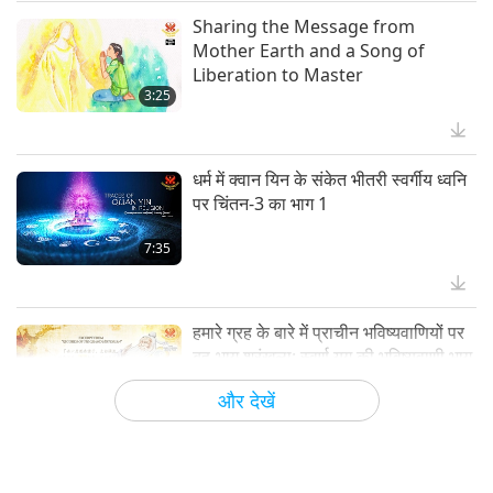
Sharing the Message from
29:12
Mother Earth and a Song of
फ्लाई-इन समाचार
Liberation to Master
3:25
कादाल्सो दे लॉस विद्रियोस [स्पेन] स्थित
वीगन पशु-जन अभयारण्य, सांतुआरियो वीगन के
पशु-जन बुधवार सुबह अपने चरागाहों में लौट
धर्म में क्वान यिन के संकेत भीतरी स्वर्गीय ध्वनि
1:20
आए।
पर चिंतन-3 का भाग 1
चयनित समाचार
7:35
जब हम परमेश्वर और उनकी सदा प्रवाहित होने
वाली प्रज्ञा से जुड़ते हैं, तो बहुत कुछ संभव हो
जाता है। जब हम केवल अपने अहं पर निर्भर
हमारे ग्रह के बारे में प्राचीन भविष्यवाणियों पर
4:17
रहते हैं तो जीवन अक्सर संघर्ष जैसा लगता है।
बहु-भाग श्रृंखला: स्वर्ण युग की भविष्यवाणी भाग
हार्टलाइन
208 -ताओ के महान संत, मास्टर लाओ त्ज़ु
और देखें
17:43
(वीगन) की वापसी पर भविष्यवाणियाँ
व्याख्यान के भाग 1 के लिए, "सभी चीजों के