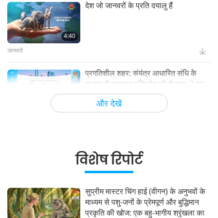
देश जो जानवरों के प्रति दयालु हैं
4:40
जानवरों
प्रगतिशील शहर: संयंत्र आधारित संधि के
माध्यम से जलवायु परिवर्तन को रोकना, 2 का
भाग 1
और देखें
16:14
सुशासन
अधिक स्थायी रूप से जीने के लिए अभिनव
विचार, 3 का भाग 2
विशेष रिपोर्ट
12:37
ग्रह पृथ्वी: हमारा प्यारा घर
सुप्रीम मास्टर चिंग हाई (वीगन) के अनुभवों के
माध्यम से पशु-जनों के प्रेमपूर्ण और बुद्धिमान
अपशिष्ट से ऊर्जा: कचरे को खजाने में बदलना
प्रकृति की खोज: एक बहु-भागीय श्रृंखला का