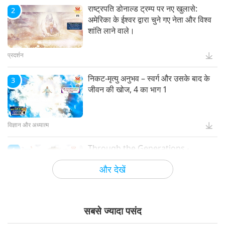
राष्ट्रपति डोनाल्ड ट्रम्प पर नए खुलासे:
2
अमेरिका के ईश्वर द्वारा चुने गए नेता और विश्व
शांति लाने वाले।
प्रदर्शन
निकट-मृत्यु अनुभव – स्वर्ग और उसके बाद के
3
जीवन की खोज, 4 का भाग 1
विज्ञान और अध्यात्म
Through the Generations -
4
Animal Cultural Traditions
और देखें
पशु दुनिया: हमारे सह-निवासी
सबसे ज्यादा पसंद
Mindful Breathing and
5