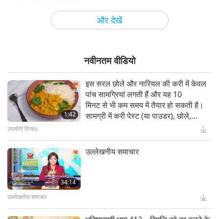
38:42
और देखें
मास्टर और शिष्यों के बीच
प्रकृति और पशु मित्रों के प्रति विस्मय, 8 का
भाग 8
नवीनतम वीडियो
31:14
इस सरल छोले और नारियल की करी में केवल
मास्टर और शिष्यों के बीच
पांच सामग्रियां लगती हैं और यह 10
मिनट से भी कम समय में तैयार हो सकती है।
1:42
सामग्री में करी पेस्ट (या पाउडर), छोले,
प्रदर्शन
कटे हुए टमाटर, नारियल क्रीम और बासमती
उपयोगी टिप्सs
उज्ज्वल भविष्य: बच्चों के लिए स्वास्थ्य और
चावल शामिल हैं।
कल्याण, 2 भागों में से भाग 1
उल्लेखनीय समाचार
20:35
प्रदर्शन
34:14
उल्लेखनीय समाचार
मिट्टी के उपचारक: बागों की जीवंतता को
बहाल करना