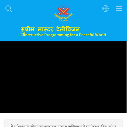
हे महिमावान तीनों पुनःएकजुट अत्यंत शक्तिशाली परमेश्वर, टिम को टू