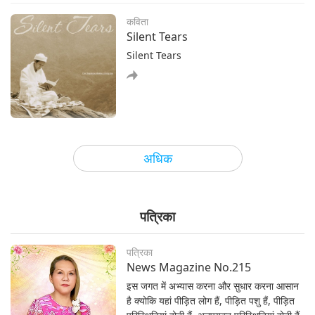
कविता
Silent Tears
Silent Tears
आध्यात्मिकता
अधिक
Secrets to Effortless Spiritual
Practice
As I recall,there was no secret
पत्रिका
behind my attainment of the
Truth.All I had then was pure
sincerity.I pursued spiritual practice
पत्रिका
without any ideas, demands or
News Magazine No.215
person in my mind. I was naturally
इस जगत में अभ्यास करना और सुधार करना आसान
like that. Even if you asked me to die
है क्योकि यहां पीड़ित लोग हैं, पीड़ित पशु हैं, पीड़ित
for the Truth at that time, I would
आध्यात्मिकता