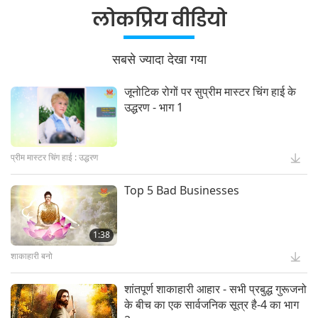
महान स्रोत के साथ पुनर्मिलन के लिए जीवित
लोकप्रिय वीडियो
गुरु को खोजें"
24:22
सबसे ज्यादा देखा गया
जूनोटिक रोगों पर सुप्रीम मास्टर चिंग हाई के
सुप्रीम मास्टर चिंग हाई (वीगन) के गीत,
उद्धरण - भाग 1
रचनाएं, कविता और प्रदर्शन, बहु-भाग श्रृंखला
का भाग 24
25:21
प्रीम मास्टर चिंग हाई : उद्धरण
Top 5 Bad Businesses
Witnessing that Master Was
“Vairocana Buddha”
1:38
5:35
शाकाहारी बनो
शांतपूर्ण शाकाहारी आहार - सभी प्रबुद्ध गुरूजनो
COP27 में उपस्थित लोगों के लिए सुप्रीम
के बीच का एक सार्वजनिक सूत्र है-4 का भाग
मास्टर चिंग हाई का संदेश