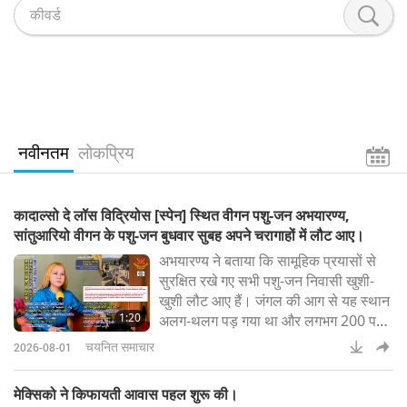
नवीनतम
लोकप्रिय
कादाल्सो दे लॉस विद्रियोस [स्पेन] स्थित वीगन पशु-जन अभयारण्य,
सांतुआरियो वीगन के पशु-जन बुधवार सुबह अपने चरागाहों में लौट आए।
अभयारण्य ने बताया कि सामूहिक प्रयासों से
सुरक्षित रखे गए सभी पशु-जन निवासी खुशी-
खुशी लौट आए हैं। जंगल की आग से यह स्थान
1:20
अलग-थलग पड़ गया था और लगभग 200 पशु-
जन फँस गए थे, जिन तक केवल सिविल गार्ड
चयनित समाचार
2026-08-01
की निगरानी में संक्षिप्त दौरों के दौरान पहुँचा जा
सकता था, आग ग्रेदोस पर्वतों तक सीमित रही
मेक्सिको ने किफायती आवास पहल शुरू की।
और अभयारण्य की ओर बढ़ने से पहले ही काबू