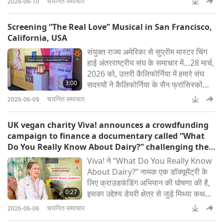
चयनित समाचार
2026-06-10
घेरे हुए कैद किया गया (Thanh Niên)“शांति
यहाँ है!” महामहिम वर्षा के राजा की रिपोर्ट –
Screening “The Real Love” Musical in San Francisco,
सुप्रीम मास्टर चिंग हाई (वीगन)
California, USA
संयुक्त राज्य अमेरिका से सुप्रीम मास्टर चिंग
हाई अंतरराष्ट्रीय संघ के समाचार में…28 मार्च,
2026 को, उत्तरी कैलिफोर्निया में हमारे संघ
3:00
सदस्यों ने कैलिफोर्निया के सैन फ्रांसिस्को
स्थित मनोहर फोर्ट मेसन सेंटर में संगीतमय
चयनित समाचार
2026-06-09
प्रस्तुति “द रियल लव” की निःशुल्क
सार्वजनिक स्क्रीनिंग आयोजित की। सुप्रीम
UK vegan charity Viva! announces a crowdfunding
मास्टर चिंग हाई (वीगन) की सच्ची कहानी से
campaign to finance a documentary called “What
प्रेरित इस मनमोहक प्रस्तुति में गुरुवर की गहन
Do You Really Know About Dairy?” challenging the
कविताओं को पुर
false narratives of the dairy sector: Bravo. Godlove!
Viva! ने “What Do You Really Know
About Dairy?” नामक एक डॉक्यूमेंट्री के
लिए क्राउडफंडिंग अभियान की घोषणा की है,
0:27
इसका उद्देश्य डेयरी क्षेत्र से जुड़े मिथ्या कथनों
को चुनौती देना है। यह परियोजना उद्योग लॉबी
चयनित समाचार
2026-06-06
द्वारा किए गए गलत स्वास्थ्य दावों की जांच करने