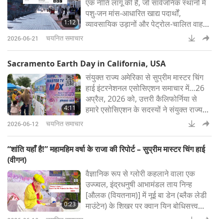
एक नीति लागू की है, जो सार्वजनिक स्थानों में
पशु-जन मांस-आधारित खाद्य पदार्थों,
1:12
व्यावसायिक उड़ानों और पेट्रोल-चालित वाहनों
को बढ़ावा देने वाले विज्ञापनों पर प्रतिबंध
चयनित समाचार
2026-06-21
लगाती है। यह कदम शहर के जलवायु एजेंडा के
अनुरूप है, जिसका उद्देश्य 2050 तक कार्बन-
Sacramento Earth Day in California, USA
तटस्थता हासिल करना और निवासियों को पशु-
संयुक्त राज्य अमेरिका से सुप्रीम मास्टर चिंग
जन मांस की खपत आधी करने में मदद करना
हाई इंटरनेशनल एसोसिएशन समाचार में…26
है। अन्य सरकारें भी समान कदम
अप्रैल, 2026 को, उत्तरी कैलिफोर्निया से
4:11
हमारे एसोसिएशन के सदस्यों ने संयुक्त राज्य
अमेरिका के कैलिफोर्निया में साउथसाइड पार्क में
चयनित समाचार
2026-06-12
आयोजित सैक्रामेंटो पृथ्वी दिवस में भाग लिया।
इस आयोजन में हजारों प्रतिभागी और 100 से
“शांति यहाँ है!” महामहिम वर्षा के राजा की रिपोर्ट – सुप्रीम मास्टर चिंग हाई
अधिक प्रदर्शक शामिल हुए, जिन्होंने पर्यावरण
(वीगन)
जागरूकता और सततता पर प्रकाश डाला।
वैज्ञानिक रूप से ग्लोरी कहलाने वाला एक
हमारे एसोसिए
उज्ज्वल, इंद्रधनुषी आभामंडल ताय निन्ह
[औलक (वियतनाम)] में नूई बा डेन (ब्लैक लेडी
0:23
माउंटेन) के शिखर पर क्वान यिन बोधिसत्त्व
(वीगन) की 72 मीटर ऊँची कांस्य प्रतिमा को