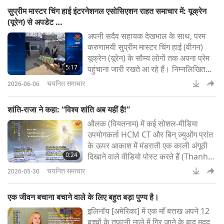
का लक्ष्य रखती है, साथ ही यह पशु-कल्याण पर
सुप्रीम मास्टर चिंग हाई इंटरनेशनल एसोसिएशन राहत समाचार में: यूक्रेन
होने वाले भारी हानी की भी पड़ताल करेगी।
(यूरेन) से अपडेट …
(Viva!)सुप्रीम मास्टर चिंग हाई (वीगन): बहुत
अपनी सदैव सहायक देखभाल के साथ, परम
बढ़िया। ईश्वर
करुणामयी सुप्रीम मास्टर चिंग हाई (वीगन)
यूक्रेन (यूरेन) के सौम्य लोगों तक अपना प्रेम
5:17
पहुंचाना जारी रखते आ रहे हैं। निम्नलिखित
मार्च 2026 के राहत कार्य की रिपोर्ट है, जो
चयनित समाचार
2026-06-06
हमारे एसोसिएशन सदस्यों के दान से संभव हुआ
और जिसे शाइनिंग वर्ल्ड कम्पैशन अवार्ड
शांति-राजा ने कहा: “विश्व शांति अब यहीं है!”
प्राप्तकर्ता अलेक्ज़ान्द्र कुलाकोव (वीगन) ने
औलक (वियतनाम) में कई सोशल-मीडिया
फ्रांसीसी चैरिटी एलिस केयर और यूक्रेनी
उपयोगकर्ता HCM CT और बिन् ज़्युओंग प्रांत
(यूरेनी) चैरिटी ज़्लागोडा के स्व
के ऊपर आकाश में मंडराती एक काली अंगूठी
0:24
दिखाने वाले वीडियो पोस्ट करते हैं (Thanh
Niên)सुप्रीम मास्टर चिंग हाई (वीगन) “उम्मीद
चयनित समाचार
2026-05-30
है कि इस बार यह सच में लोगों को समझ आएगी
और सब कुछ तेज़ी से घटेगा!” शांति-राजा ने
एक जीवन बचाना बचाने वाले के लिए बहुत बड़ा पुण्य है।
कहा: “विश्व शांति अब यहीं है!”
इलिनॉय [अमेरिका] में एक माँ बत्तख अपने 12
बच्चों के तूफानी नाले में गिर जाने के बाद मदद