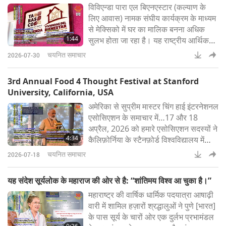
विविएन्डा पारा एल बिएनएस्टार (कल्याण के
पा ली गई (Santuario Vegan)सुप्रीम
लिए आवास) नामक संघीय कार्यक्रम के माध्यम
मास्टर चिंग हाई (वीगन): हमारे एसोसि
से मेक्सिको में घर का मालिक बनना अधिक
1:44
सुलभ होता जा रहा है। यह राष्ट्रीय आर्थिक
प्रेरक कम आय वाले परिवारों, विशेष रूप से
चयनित समाचार
2026-07-30
महिलाओं, आदिवासी लोगों, कमजोर समूहों और
बुजुर्गों के लिए नए अवसर पैदा करता है। देश
3rd Annual Food 4 Thought Festival at Stanford
भर में 270,000 से अधिक घर वर्तमान में
University, California, USA
निर्माणाधीन हैं, और छह वर्षों में 1.8 मिलियन घरें
अमेरिका से सुप्रीम मास्टर चिंग हाई इंटरनेशनल
बनाने का लक्ष्य है। सरकार ऋण
एसोसिएशन के समाचार में…17 और 18
अप्रैल, 2026 को हमारे एसोसिएशन सदस्यों ने
4:34
कैलिफ़ोर्निया के स्टैनफ़ोर्ड विश्वविद्यालय में
तीसरे वार्षिक फ़ूड 4 थॉट फ़ेस्टिवल में भाग
चयनित समाचार
2026-07-18
लिया। इस आयोजन में 60 से अधिक
विश्वविद्यालयों और 14 देशों के विद्यार्थी,
यह संदेश सूर्यलोक के महाराज की ओर से है: “शांतिमय विश्व आ चुका है।”
अनुसंधानधकर्ता तथा उद्योग विशेषज्ञ वनस्पति-
महाराष्ट्र की वार्षिक धार्मिक पदयात्रा आषाढ़ी
प्रधान खाद्य व्यवस्था की नई परिकल्पना हेतु
वारी में शामिल हज़ारों श्रद्धालुओं ने पुणे [भारत]
एकत्र हुए। हमारे एसोसिएशन
के पास सूर्य के चारों ओर एक दुर्लभ प्रभामंडल