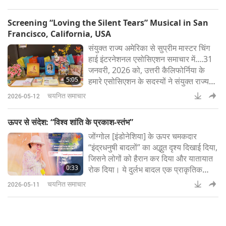
डॉलर का योगदान हुआ है। 2017 में शुरू की
गई यह पहल एक राष्ट्रीय पुनर्चक्रण प्रयास से
Screening “Loving the Silent Tears” Musical in San
विकसित होकर सतत जीवन शैली के लिए एक
Francisco, California, USA
अंतरराष्ट्रीय स्तर पर मान्यता प्राप्त मॉडल बन
संयुक्त राज्य अमेरिका से सुप्रीम मास्टर चिंग
गई है। आर्थिक पहलुओ
हाई इंटरनेशनल एसोसिएशन समाचार में....31
जनवरी, 2026 को, उत्तरी कैलिफोर्निया के
5:05
हमारे एसोसिएशन के सदस्यों ने संयुक्त राज्य
अमेरिका के कैलिफोर्निया राज्य के सैन
चयनित समाचार
2026-05-12
फ्रांसिस्को में कैथेड्रल ऑफ द सेंट मैरी ऑफ
दी असम्प्शन में संगीत नाटक "लविंग द साइलेंट
ऊपर से संदेश: “विश्व शांति के प्रकाश-स्तंभ”
टियर्स" की एक निःशुल्क सार्वजनिक स्क्रीनिंग
जोंग्गोल [इंडोनेशिया] के ऊपर चमकदार
का आयोजन किया।सुप्रीम मास्टर चिंग हाई जी
“इंद्रधनुषी बादलों” का अद्भुत दृश्य दिखाई दिया,
के कविता स
जिसने लोगों को हैरान कर दिया और यातायात
0:33
रोक दिया। ये दुर्लभ बादल एक प्राकृतिक
मौसम संबंधी घटना हैं, जो बादल में मौजूद सूक्ष्म
चयनित समाचार
2026-05-11
जल-बूंदों या बर्फ के क्रिस्टलों से सूर्य-प्रकाश
के विवर्तन केव कारण बनती है और चमकीले
इंद्रधनुषी रंग पैदा करती है। विशेषज्ञों ने पुष्टि
की है कि ये रंगीन बादल AI से बने नहीं हैं — ये