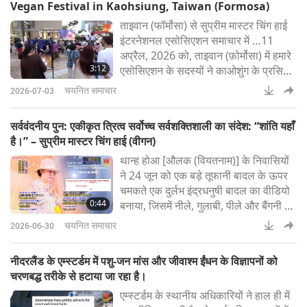
Vegan Festival in Kaohsiung, Taiwan (Formosa)
में आयोजित पृथ्वी दिवस समारोह ने अधिक
ताइवान (फॉर्मोसा) से सुप्रीम मास्टर चिंग हाई
टिकाऊ भविष्य के समर्थन में पर्यावरण समूहों,
इंटरनेशनल एसोसिएशन समाचार में …11
वीगन समर्थ
अप्रैल, 2026 को, ताइवान (फ़ोर्मोसा) में हमारे
3:12
एसोसिएशन के सदस्यों ने काओशुंग के प्रसिद्ध
हैंशिन एरेना शॉपिंग कॉम्प्लेक्स में "सच्चे प्यार की
चयनित समाचार
2026-07-03
सदी, धरती को संजोएं" वीगन महोत्सव का
आयोजन किया। पृथ्वी दिवस की भावना को
सर्ववंदनीय पुन: एकीकृत त्रित्व सर्वोच्च सर्वशक्तिशाली का संदेश: “शांति यहाँ
ध्यान में रखते हुए, इस कार्यक्रम में संगीत, कला
है।” – सुप्रीम मास्टर चिंग हाई (वीगन)
और वीगन भोजन को एक साथ लाकर सभी
थान्ह होआ [औलक (वियतनाम)] के निवासियों
प्राणियों के प्रति प
ने 24 जून को एक बड़े तूफानी बादल के ऊपर
चमकते एक दुर्लभ इंद्रधनुषी बादल का वीडियो
0:44
बनाया, जिसमें नीले, गुलाबी, पीले और बैंगनी रंग
की धारियां कई मिनट तक दिखीं और फिर
चयनित समाचार
2026-06-30
फीकी पड़ गईं (An Ninh Thủ Đô)
सर्ववंदनीय पुन: एकीकृत त्रित्व सर्वोच्च
नीदरलैंड के एम्स्टर्डम में पशु-जन मांस और जीवाश्म ईंधन के विज्ञापनों को
सर्वशक्तिशाली का संदेश: “शांति यहाँ है।” –
चरणबद्ध तरीके से हटाया जा रहा है।
सुप्रीम मास्टर चिंग हाई (वीगन) तुएन क्वांग
एम्स्टर्डम के स्थानीय अधिकारियों ने हाल ही में
[औलक (वियतनाम)] के न