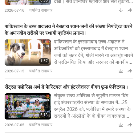
0:36
देखा। संत ज्ञानेश्वर महाराज और संत तुकाराम
महाराज की पवित्र पादुकाएं लिए सजी हुई
चयनित समाचार
2026-07-16
पालकियों ने शहर में विराम के बाद फिर यात्रा
शुरू की, तो कई श्रद्धालु प्रकाश के चमकीले
पाकिस्तान के उच्च अदालत ने बेसहारा श्वान-जनों की संख्या नियंत्रित करने
वलय को निहारने रुक गए (Pune
के अमानवीय तरीकों पर स्थायी प्रतिबंध लगाया।
Pulse)सुप्रीम मास्टर चिंग हाई (वीगन): यह
पाकिस्तान के इस्लामाबाद उच्च अदालत ने
संदेश सूर्यलोक क
अधिकारियों को इस्लामाबाद में बेसहारा श्वान-
जनों को ज़हर देने, गोली मारने या अंधाधुंध मारने
1:57
से प्रतिबंधित किया और सरकार को मानवीय,
विज्ञान-आधारित जनसंख्या नियंत्रण प्रणाली
चयनित समाचार
2026-07-15
अपनाने का आदेश दिया। अदालत ने यह भी
निर्णय दिया कि इच्छामृत्यु की अनुमति तभी होगी,
सेंट्रल फ्लोरिडा अर्थ डे फेस्टिवल और इंटरनेशनल वीगन फूड फेस्टिवल।
जब कोई योग्य पशु-चिकित्सक लिखित रूप से
संयुक्त राज्य अमेरिका से सुप्रीम मास्टर चिंग
प्रमाणित करे कि श्वान-जन को रेबीज़ है, वह
हाई अंतरराष्ट्रीय संस्था के समाचार में…25
असाध्य रोग से पीड़ित है या
अप्रैल 2026 को, फ्लोरिडा में हमारे संस्था के
5:13
सदस्यों ने ऑरलैंडो के दो वीगन जागरूकता
कार्यक्रमों में भाग लिया: सेंट्रल फ्लोरिडा अर्थ
चयनित समाचार
2026-07-05
डे फेस्टिवल और इंटरनेशनल वीगन फूड
फेस्टिवल।ऑरलैंडो के सुंदर लेक इओला पार्क