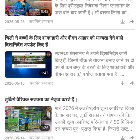
के लिए प्रीस्कूल निदेशक लिसा प्लासमैन के
0:42
पास बार-बार जाती है। माँ बत्तख लिसा को
उसके स्थान तक ले जाती है। चूँकि अग्निशमन
चयनित समाचार
2026-05-26
विभाग जल्दी प्रतिक्रिया देने के लिए बहुत
व्यस्त था, सुश्री प्लासमैन नाले में उतरती हैं
चिली ने बच्चों के लिए शाकाहारी और वीगन आहार को मान्यता देने वाले
और फँसे हुए, चहचहाते बत्तख-शिशुओं को
दिशानिर्देश अपडेट किए हैं।
बचाती हैं (Tag24)सुप्रीम मास्टर चिंग हाई
स्वास्थ्य मंत्रालय ने अपने दिशानिर्देश जारी
(विगन): चूंकि यह सम
किए हैं, जिनमें ठीक से योजना बनाए जाने पर दो
वर्ष से कम उम्र के बच्चों के लिए शाकाहारी और
1:43
वीगन आहार को पर्याप्त बताया गया है।
मंत्रालय के अनुसार, सावधानीपूर्वक योजना
चयनित समाचार
2026-05-15
और आयरन तथा विटामिन B12 की
आवश्यकताओं पर ध्यान देकर इन आहारों को
तुर्किये वैश्विक सततता का नेतृत्व करते हैं।
उपयुक्त बनाया जा सकता है, जिन्हें सप्लीमेंट के
मार्च 2026 में अंतर्राष्ट्रीय शून्य अपशिष्ट दिवस
माध्यम से पूरा किया जा सकता है। इसके
के अवसर पर, तुर्की सरकार ने घोषणा की कि
अलावा, माताओं को शिशुओं को पोषण का
उनकी शून्य अपशिष्ट परियोजना ने 90 मिलियन
आधार द
1:26
टन कचरा पुनः प्राप्त किया है, जिससे राष्ट्रीय
अर्थव्यवस्था में लगभग 8 बिलियन अमेरिकी
चयनित समाचार
2026-05-14