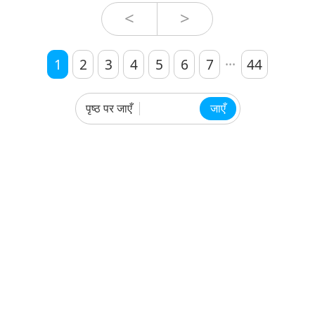
सचमुच क
<
>
...
1
2
3
4
5
6
7
44
पृष्ठ पर जाएँ
जाएँ